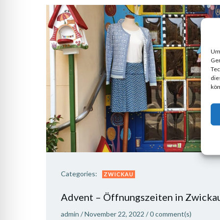
Um 
Ger
Tec
die
kön
Categories:
ZWICKAU
Advent – Öffnungszeiten in Zwicka
admin
/
November 22, 2022
/
0
comment(s)