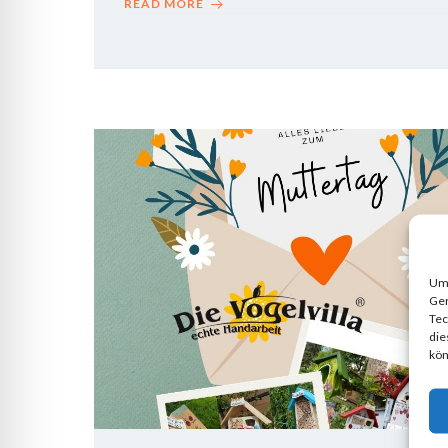
READ MORE
Um 
Ger
Tec
die
kön