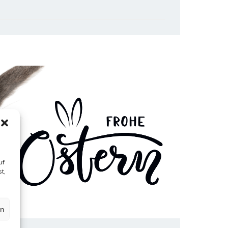
uf
t,
en