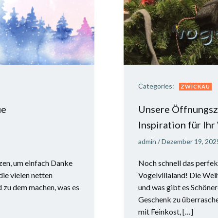
Categories:
ZWICKAU
ue
Unsere Öffnungsz
Inspiration für I
admin
/
Dezember 19, 202
tzen, um einfach Danke
Noch schnell das perfe
die vielen netten
Vogelvillaland! Die Weih
nd zu dem machen, was es
und was gibt es Schöner
Geschenk zu überrasche
mit Feinkost, […]