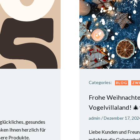
Categories:
BLOG
ZW
Frohe Weihnachte
Vogelvillaland! 
admin
/
Dezember 17, 202
glückliches, gesundes
ken Ihnen herzlich für
Liebe Kunden und Freund
nsere Produkte.
möchten die Gelegenheit 