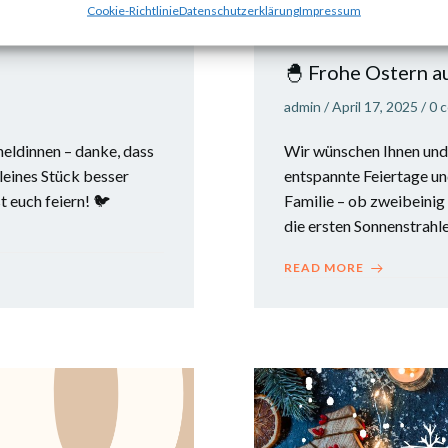
Cookie-Richtlinie
Datenschutzerklärung
Impressum
Categories:
BLOG
ZW
🐣 Frohe Ostern a
admin
/
April 17, 2025
/
0
c
eldinnen – danke, dass
Wir wünschen Ihnen und 
kleines Stück besser
entspannte Feiertage un
 euch feiern! 🐦
Familie – ob zweibeinig 
die ersten Sonnenstrahle
READ MORE