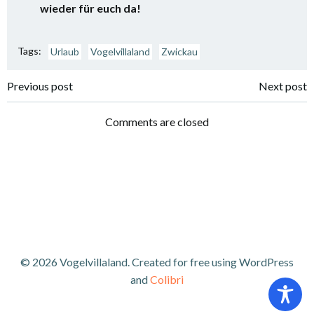
wieder für euch da!
Tags:
Urlaub
Vogelvillaland
Zwickau
Post
Post
Previous post
Next post
navigation
navigation
Comments are closed
© 2026 Vogelvillaland. Created for free using WordPress
and
Colibri